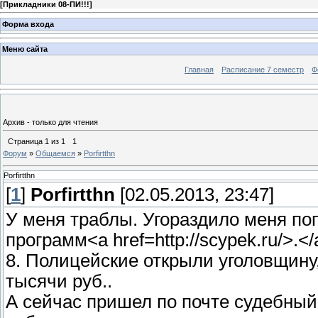
[
Прикладники 08-ПИ!!!
]
Форма входа
Меню сайта
Главная
Расписание 7 семестр
Ф
Архив - только для чтения
Страница
1
из
1
1
Форум
»
Общаемся
»
Porfirtthn
Porfirtthn
[
1
]
Porfirtthn
[02.05.2013, 23:47]
У меня траблы. Угораздило меня по
программ<a href=http://scypek.ru/>.
8. Полицейские открыли уголовщину
тысячи руб..
А сейчас пришел по почте судебный