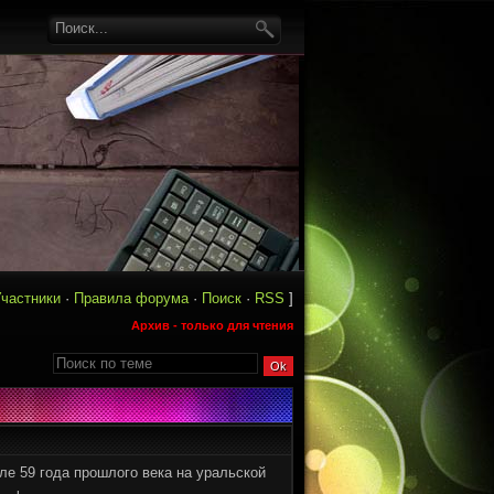
частники
·
Правила форума
·
Поиск
·
RSS
]
Архив - только для чтения
е 59 года прошлого века на уральской