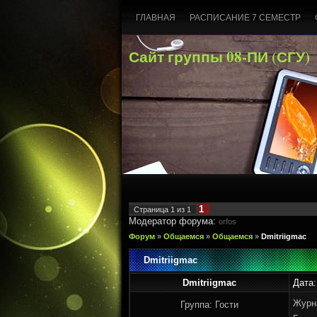
ГЛАВНАЯ
РАСПИСАНИЕ 7 СЕМЕСТР
Сайт группы 08-ПИ (СГУ)
1
Страница
1
из
1
Модератор форума:
orfos
Форум
»
Общаемся
»
Общаемся
»
Dmitriigmac
Dmitriigmac
Dmitriigmac
Дата:
Журн
Группа: Гости