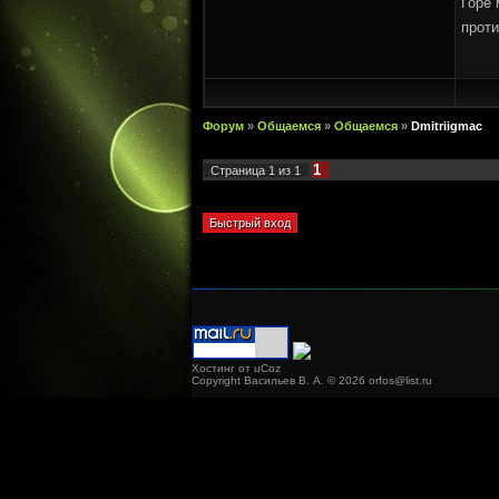
Горе 
проти
Форум
»
Общаемся
»
Общаемся
»
Dmitriigmac
1
Страница
1
из
1
Хостинг от
uCoz
Copyright Васильев В. А. © 2026
orfos@list.ru