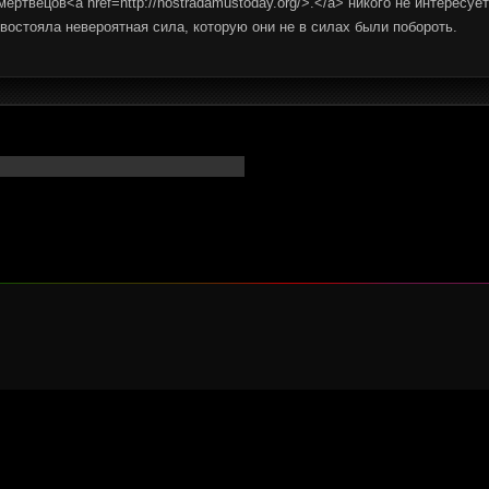
мертвецов<a href=http://nostradamustoday.org/>.</a> никого не интерес
востояла невероятная сила, которую они не в силах были побороть.