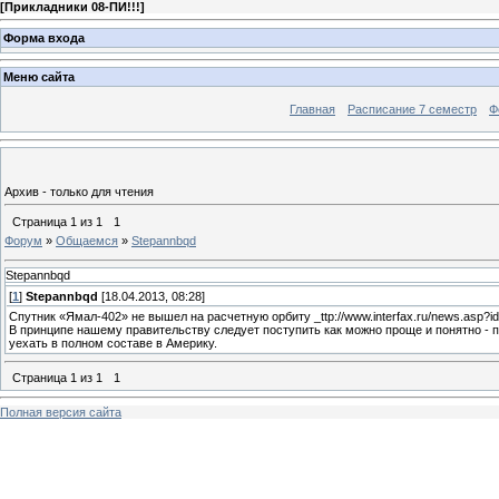
[
Прикладники 08-ПИ!!!
]
Форма входа
Меню сайта
Главная
Расписание 7 семестр
Ф
Архив - только для чтения
Страница
1
из
1
1
Форум
»
Общаемся
»
Stepannbqd
Stepannbqd
[
1
]
Stepannbqd
[18.04.2013, 08:28]
Спутник «Ямал-402» не вышел на расчетную орбиту _ttp://www.interfax.ru/news.asp?i
В принципе нашему правительству следует поступить как можно проще и понятно - пр
уехать в полном составе в Америку.
Страница
1
из
1
1
Полная версия сайта